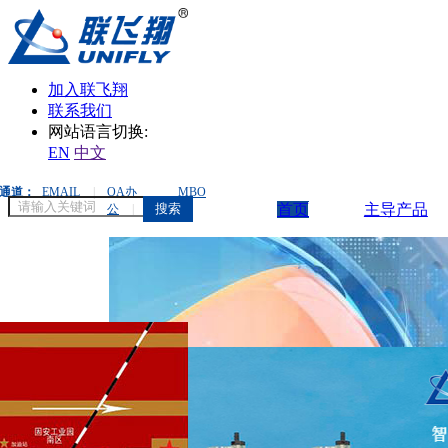
加入联飞翔
联系我们
网站语言切换:
EN
中文
通道：
EMAIL
|
OA办
MBO
搜索
首页
主导产品
公
|