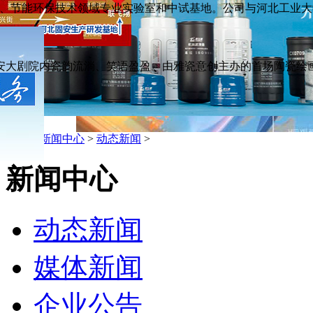
节能环保技术领域专业实验室和中试基地。公司与河北工业大学.
安大剧院内瓷韵流淌、笑语盈盈。由雅瓷意创主办的首场陶瓷绘画研
品
主页
>
新闻中心
>
动态新闻
>
新闻中心
动态新闻
媒体新闻
企业公告