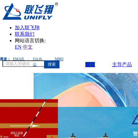
加入联飞翔
联系我们
网站语言切换:
EN
中文
通道：
EMAIL
|
OA办
MBO
搜索
首页
主导产品
公
|