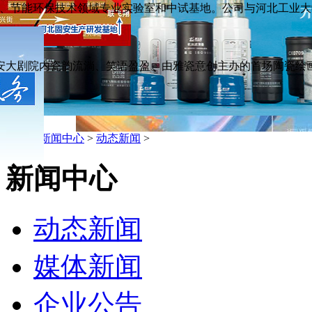
节能环保技术领域专业实验室和中试基地。公司与河北工业大学.
安大剧院内瓷韵流淌、笑语盈盈。由雅瓷意创主办的首场陶瓷绘画研
品
主页
>
新闻中心
>
动态新闻
>
新闻中心
动态新闻
媒体新闻
企业公告