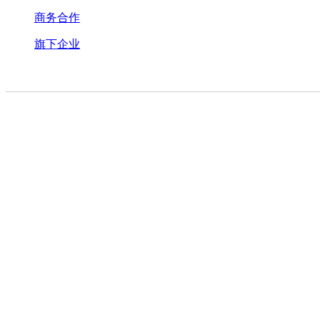
商务合作
旗下企业
关于公司
|
加入我们
|
法律声明
|
隐私保护
|
联系我们
|
京公网安备11010
Reseved.