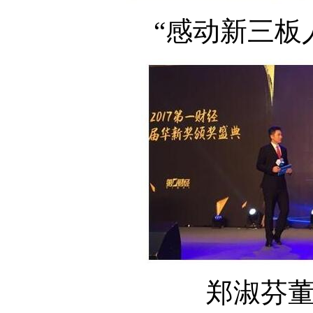
“
感动新三板
郑淑芬