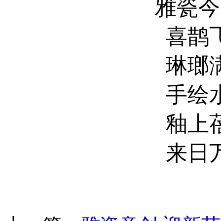
雅瓷今
喜鹊
琳瑯
手绘
釉上
来日