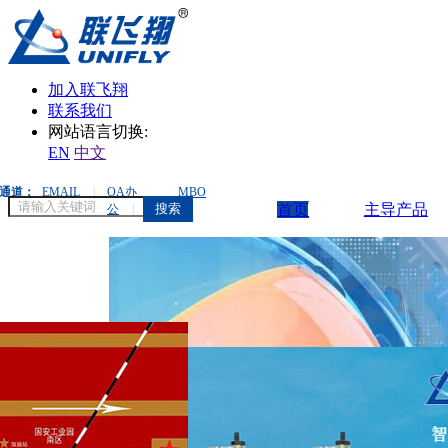
加入联飞翔
联系我们
网站语言切换:
EN
中文
通道：
EMAIL
|
OA办
MBO
搜索
首页
主导产品
公
|