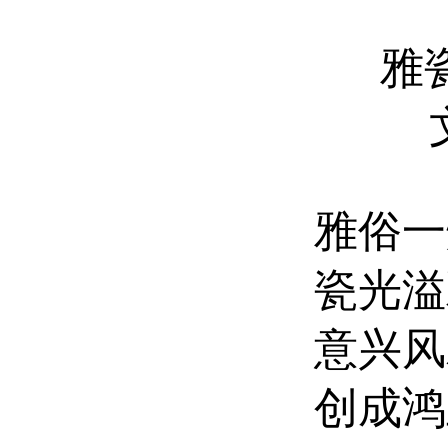
雅
雅俗一
瓷光溢
意兴风
创成鸿