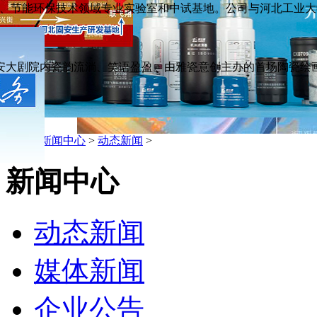
节能环保技术领域专业实验室和中试基地。公司与河北工业大学.
安大剧院内瓷韵流淌、笑语盈盈。由雅瓷意创主办的首场陶瓷绘画研
品
主页
>
新闻中心
>
动态新闻
>
新闻中心
动态新闻
媒体新闻
企业公告